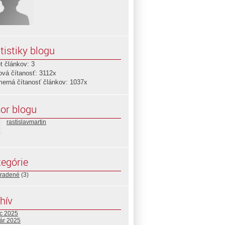
tistiky blogu
t článkov: 3
ová čítanosť: 3112x
merná čítanosť článkov: 1037x
or blogu
rastislavmartin
egórie
radené
(3)
hív
c 2025
uár 2025