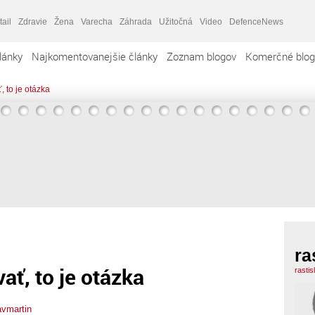
tail
Zdravie
Žena
Varecha
Záhrada
Užitočná
Video
DefenceNews
lánky
Najkomentovanejšie články
Zoznam blogov
Komerčné blog
ť, to je otázka
ra
vať, to je otázka
rasti
avmartin