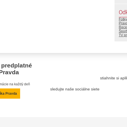
Od
Fotky
Prav
Rece
Šport
TV p
 predplatné
Pravda
stiahnite si ap
ormácie na každý deň
sledujte naše sociálne siete
íka Pravda