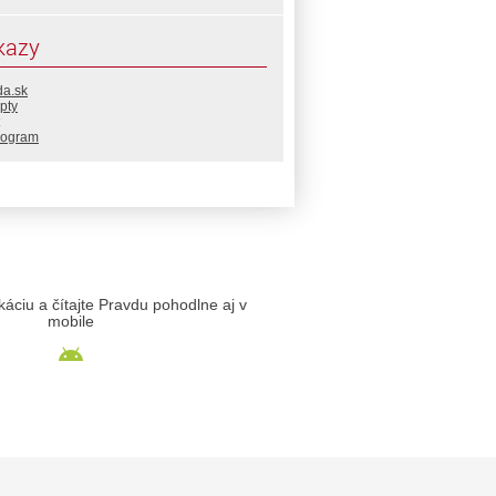
kazy
da.sk
pty
rogram
likáciu a čítajte Pravdu pohodlne aj v
mobile