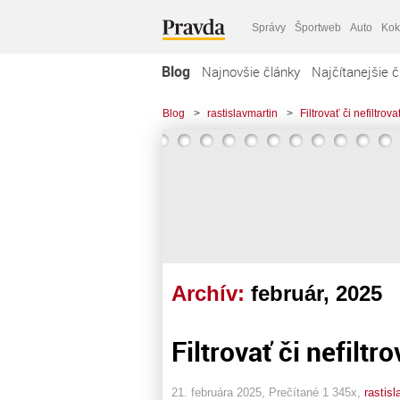
Správy
Športweb
Auto
Kok
Blog
Najnovšie články
Najčítanejšie č
Blog
>
rastislavmartin
>
Filtrovať či nefiltrova
Archív:
február, 2025
Filtrovať či nefiltro
21. februára 2025, Prečítané 1 345x,
rastisl