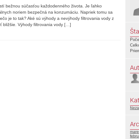
stí bežnou súčasťou každodenného života. Je ľahko
iálnych noriem bezpečná na konzumáciu. Napriek tomu sa
Prečo je to tak? Aké sú výhody a nevýhody filtrovania vody z
bližšie. Výhody filtrovania vody […]
Šta
Poče
Celk
Prie
Aut
Kat
Neza
Arc
mare
febr